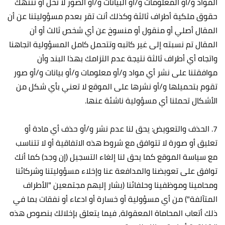
المواد و/أو المعلومات و/أو البيانات و/أو الصور لا تخل أو تنتهك
حقوق ملكية أطراف ثالثة وكذلك أنت تقر بعدم مسؤوليتنا عن أن
المقال أصلي أو منقول أو منسوخ عن أي شخص ثالث أو أن
المقال تم نسبته إلى غير كاتبه وتتحمل كامل المسؤولية اتجاهنا
واتجاه أي أطراف ثالثة نتيجة عدم التزامك بهذا البند وأن
موافقتنا على نشر أي مواد و/أو معلومات و/أو بيانات و/أو صور
تقوم بتحميلها و/أو نشرها على الموقع لا تعني بأي شكل من
الأشكال تحملنا أي مسؤولية ناشئة عنها.
7. الحذف والتعويض: يحق لنا عدم نشر و/أو حذف أي مادة أو
تعليق أو صورة لا تتوافق مع شروط هذه الاتفاقية أو لا تتناسب
مع سياسة الموقع كما يحق لنا إلغاء التسجيل (إن وجد) كما أنك
توافق على تعويضنا والمدافعة عنا وإخلاء مسؤوليتنا وشركائنا
ومحامينا وموظفينا وحلفائنا (يشار إليهم مجتمعين "الأطراف
المتآلفة") من أي مسؤولية أو خسارة أو ادعاء أو نفقات بما في
ذلك أتعاب المحاماة المعقولة، فيما يتعلق بإخلالك بنصوص هذه