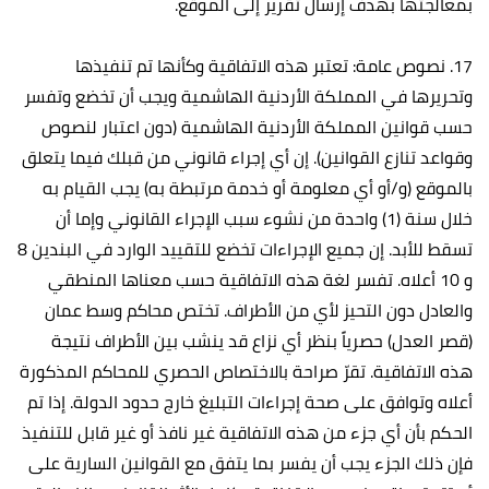
بمعالجتها بهدف إرسال تقرير إلى الموقع.
17. نصوص عامة: تعتبر هذه الاتفاقية وكأنها تم تنفيذها
وتحريرها في المملكة الأردنية الهاشمية ويجب أن تخضع وتفسر
حسب قوانين المملكة الأردنية الهاشمية (دون اعتبار لنصوص
وقواعد تنازع القوانين). إن أي إجراء قانوني من قبلك فيما يتعلق
بالموقع (و/أو أي معلومة أو خدمة مرتبطة به) يجب القيام به
خلال سنة (1) واحدة من نشوء سبب الإجراء القانوني وإما أن
تسقط للأبد. إن جميع الإجراءات تخضع للتقييد الوارد في البندين 8
و 10 أعلاه. تفسر لغة هذه الاتفاقية حسب معناها المنطقي
والعادل دون التحيز لأي من الأطراف. تختص محاكم وسط عمان
(قصر العدل) حصرياً بنظر أي نزاع قد ينشب بين الأطراف نتيجة
هذه الاتفاقية. تقرّ صراحة بالاختصاص الحصري للمحاكم المذكورة
أعلاه وتوافق على صحة إجراءات التبليغ خارج حدود الدولة. إذا تم
الحكم بأن أي جزء من هذه الاتفاقية غير نافذ أو غير قابل للتنفيذ
فإن ذلك الجزء يجب أن يفسر بما يتفق مع القوانين السارية على