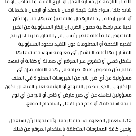
الأضرار الناجمة عن خسارة العمل أو الربح الفائت أو التقاضي أو ما
شابه ذلك)، سواء كانت نتيجة الإخلال بالعقد أو الإخلال بالضمانات
أو الضرر (بما في ذلك الإهمال والتقصير) وغيرها، حتى إذا كان
لدينا علم بإمكانية حصول الضرر. إن إنكار المسؤولية عن الضرر
المنصوص عليه أعلاه عنصر رئيسي في الاتفاق ما بيننا. لن يتم
تقديم الخدمة أو المعلومات دون التقيد بحدود المسؤولية
المشار إليها أعلاه. لا تشكل أي معلومة سواء حصلت عليها
بشكل خطي أو شفوي عبر الموقع أي ضمانة أو كفالة أو تعهد
ما لم يكن منصوص عليها صراحة في هذه الاتفاقية. إن أي
مسؤولية عن أي ضرر ناتج عن الفيروسات المحتواة في الملف
الإلكتروني الذي يتضمن النموذج أو الوثيقة تعتبر لاغية. لن نكون
مسؤولين تجاهك عن أي ضرر عارض أو خاص أو تابع من أي نوع
نتيجة استخدامك أو عدم قدرتك على استخدام الموقع.
10. استعمال المعلومات: نحتفظ بحقنا وأنت تخولنا بأن نستعمل
ونحيل كافة المعلومات المتعلقة باستخدام الموقع من قبلك