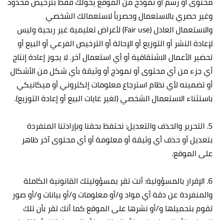
محتوى أو رسم أو نموذج من الموقع يخولك فقط بترخيص محدود
وغير حصري بالاستعمال وحصرياً لاستعمالك الشخصي
والاستعمال العادل (Fair use) لأغراض تعليمية غير ربحية وليس
لإعادة النشر أو التوزيع أو الإحالة أو الترخيص الفرعي أو البيع أو
تحضير الأعمال الاشتقاقية أو أي استعمال آخر. لا يجوز إعادة إنتاج
أي جزء من أي محتوى أو نموذج أو وثيقة بأي شكل من الأشكال
أو تضمينه لأي نظام استرجاع معلومات إلكتروني أو ميكانيكي
باستثناء الاستعمال الشخصي (لغير غايات البيع أو إعادة التوزيع).
5. التحرير والحذف والتعديل: نحتفظ بحقنا وبإرادتنا المنفردة
بتعديل أو حذف أي وثيقة أو معلومة أو أي محتوى آخر ظاهر
على الموقع.
6. الإقرار بالمسؤولية: أنت تقر بمسؤوليتك القانونية الكاملة
والمنفردة عن دقة أي مواد و/أو معلومات و/أو بيانات و/أو صور
تقوم بتحميلها و/أو نشرها على الموقع كما أنك تقر بأن تلك