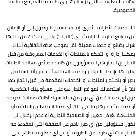
وكافة المعلومات التي تزودنا بها بأي طريقة تتلاءم مع سياسة
الخصوصية.
11. خدمات الأطراف الأخرى: إننا قد نسمح بالوصول إلى أو الإعلان
عن مواقع تجارية لأطراف أخرى ("التجار") والتي يمكنك من خلالها
شراء بضائع أو خدمات معينة. تقر بموجب هذه الاتفاقية أننا لا
يمكننا إدارة أو التحكم بالمنتجات أو الخدمات المعروضة من قبل
التجار. إن التجار هم المسؤولون عن كافة خصائص معالجة الطلبات
وتلبيتها وإصدار الفواتير وخدمة العملاء. أنت تقرّ بأننا لسنا من
يدير أو يتحكم بالمنتجات أو الخدمات المقدمة من قبل التجار كما
تقرّ بأن استعمالك لمواقع التجار هو على مسؤوليتك الشخصية
دون أي ضمانات من أي نوع من قبلنا سواء أكانت ضمانات صريحة
أو ضمنية أو غيرها بما في ذلك أي ضمانات تتعلق بالملكية أو
الملاءمة لغرض معين أو الصلاحية التجارية أو عدم الإخلال. لن
نكون مسؤولين عن أي ضرر ناجم عن الصفقة التي تعقدها مع
التجار تحت أي ظرف من الظروف أو عن أي معلومة تظهر على